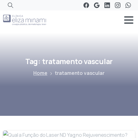
Tag:
tratamento
vascular
Home
tratamento vascular
-
0