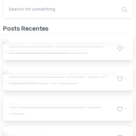
Posts Recentes
ElaDerm: a revolução em tratamentos
-
estéticos com radiofrequência
microagulhada
Retirada do câncer de pele: segurança
-
através da cirurgia plástica
Bioplastia: alternativas e redução de
-
riscos