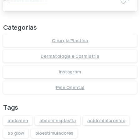
Manchas Senis
-
Categorias
Cirurgia Plástica
Dermatologia e Cosmiatria
Instagram
Pele Oriental
Tags
abdomen
abdominoplastia
acido hialuronico
bb glow
bioestimuladores