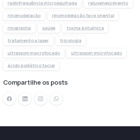
radiofrequência microagulhada
rejuvenescimento
rinomodelação
rinomodelação face oriental
rinoplastia
saúde
toxina botulínica
tratamento a laser
tricologia
ultrassom macrofocado
ultrassom microfocado
ácido polilático facial
Compartilhe os posts