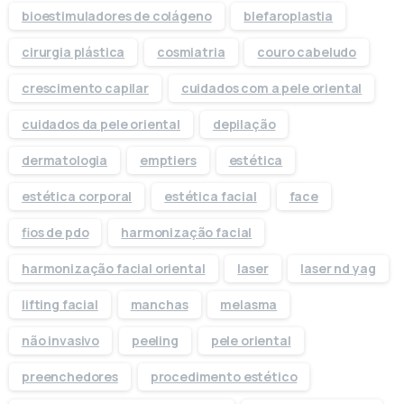
bioestimuladores de colágeno
blefaroplastia
cirurgia plástica
cosmiatria
couro cabeludo
crescimento capilar
cuidados com a pele oriental
cuidados da pele oriental
depilação
dermatologia
emptiers
estética
estética corporal
estética facial
face
fios de pdo
harmonização facial
harmonização facial oriental
laser
laser nd yag
lifting facial
manchas
melasma
não invasivo
peeling
pele oriental
preenchedores
procedimento estético