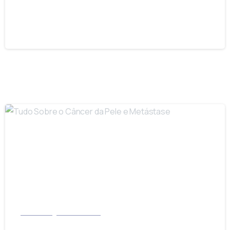
microagulhada
17/08/2025
-
Dermatologia e Cosmiatria
Tudo Sobre o Câncer da Pele e