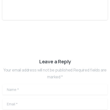
Como Funciona o Ácido Polilático?
13/08/2021
Leave a Reply
Your email address will not be published.Required fields are
marked *
Name
*
Email
*