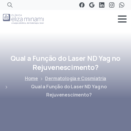
Qual
a
Função
do
Laser
ND
Yag
no
Rejuvenescimento?
Home
Dermatologia e Cosmiatria
Qual a Função do Laser ND Yag no
Rejuvenescimento?