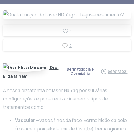
-
0
Dra.
Dermatologia e
06/01/2021
Cosmiatria
Eliza Minami
A nossa plataforma de laser Nd Yag possui várias
configurações e pode realizar inúmeros tipos de
tratamentos como:
Vascular
– vasos finos da face, vermelhidão da pele
(rosácea, poiquilodermia de Civatte), hemangiomas