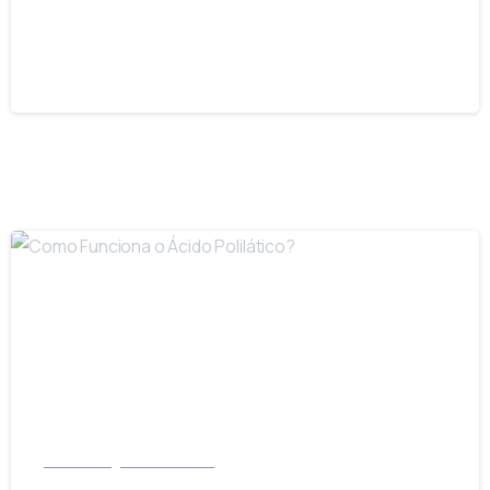
Os Benefícios dos Bioestimuladores de
Colágeno
14/09/2021
-
Dermatologia e Cosmiatria