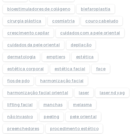
bioestimuladores de colágeno
blefaroplastia
cirurgia plástica
cosmiatria
couro cabeludo
crescimento capilar
cuidados com a pele oriental
cuidados da pele oriental
depilação
dermatologia
emptiers
estética
estética corporal
estética facial
face
fios de pdo
harmonização facial
harmonização facial oriental
laser
laser nd yag
lifting facial
manchas
melasma
não invasivo
peeling
pele oriental
preenchedores
procedimento estético