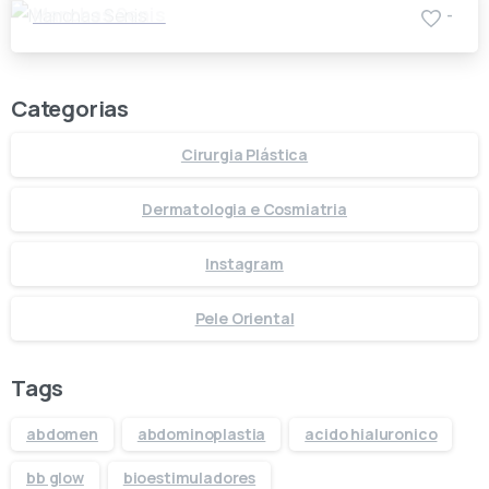
Manchas Senis
-
Categorias
Cirurgia Plástica
Dermatologia e Cosmiatria
Instagram
Pele Oriental
Tags
abdomen
abdominoplastia
acido hialuronico
bb glow
bioestimuladores