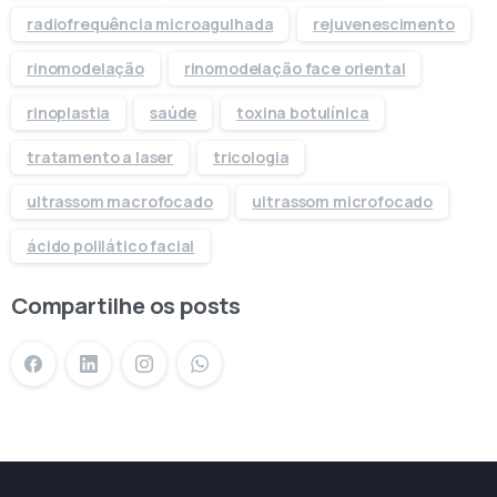
radiofrequência microagulhada
rejuvenescimento
rinomodelação
rinomodelação face oriental
rinoplastia
saúde
toxina botulínica
tratamento a laser
tricologia
ultrassom macrofocado
ultrassom microfocado
ácido polilático facial
Compartilhe os posts