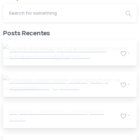
Posts Recentes
ElaDerm: a revolução em tratamentos
-
estéticos com radiofrequência
microagulhada
Retirada do câncer de pele: segurança
-
através da cirurgia plástica
Bioplastia: alternativas e redução de
-
riscos