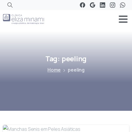
Tag:
peeling
Home
peeling
-