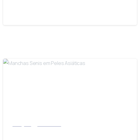
Manchas Senis
16/03/2023
-
Instagram
Pele Oriental
Manchas Senis em Peles Asiáticas