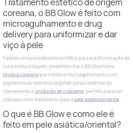
Tratamento estético de origem
coreana, o BB Glow é feito com
microagulhamento e drug
delivery para uniformizar e dar
viço à pele
Falando em procedimento estético para a uniformização da
cor e textura da pele, podemos citar o BB Glow! Uma
técnica coreana
que combina microagulhamento com
pigmentos de extratos vegetais para o estímulo do
clareamento e
produção de colágeno
, perfeito para ser
utilizado como tratamento para a
pele asiática/oriental
.
O que é BB Glow e como ele é
feito em pele asiática/oriental?