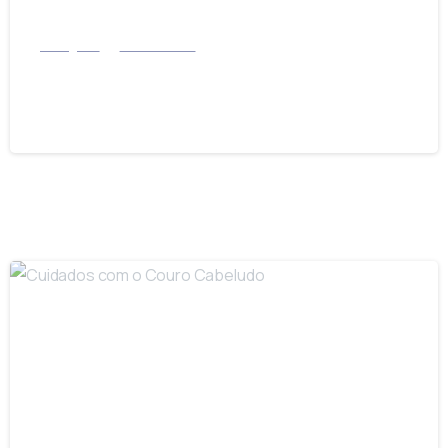
Instagram
Pele Oriental
Manchas Senis em Peles Asiáticas
02/03/2023
-