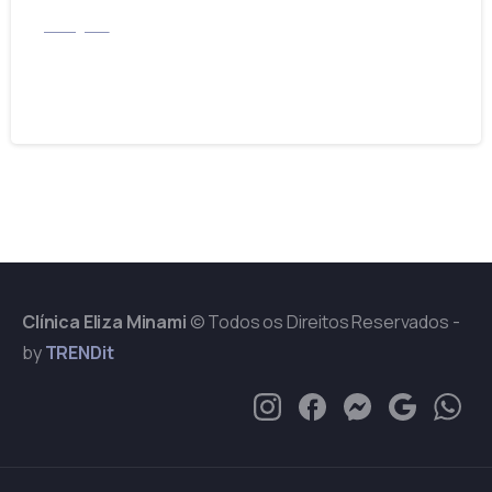
Instagram
Cuidados com o Couro Cabeludo
01/02/2023
Clínica Eliza Minami
© Todos os Direitos Reservados -
by
TRENDit