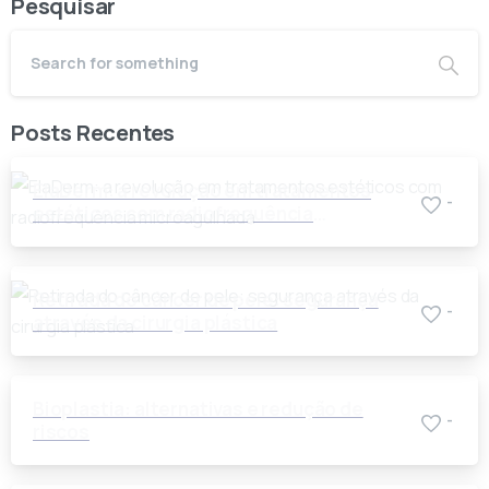
Pesquisar
Posts Recentes
ElaDerm: a revolução em tratamentos
-
estéticos com radiofrequência
microagulhada
Retirada do câncer de pele: segurança
-
através da cirurgia plástica
Bioplastia: alternativas e redução de
-
riscos