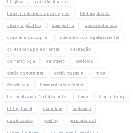
bb glow
bioestimuladores
bioestimuladores de colágeno
blefaroplastia
cirurgia plástica
cosmiatria
couro cabeludo
crescimento capilar
cuidados com a pele oriental
cuidados da pele oriental
depilação
dermatologia
emptiers
estética
estética corporal
estética facial
face
fios de pdo
harmonização facial
harmonização facial oriental
laser
laser nd yag
lifting facial
manchas
melasma
não invasivo
peeling
pele oriental
preenchedores
procedimento estético