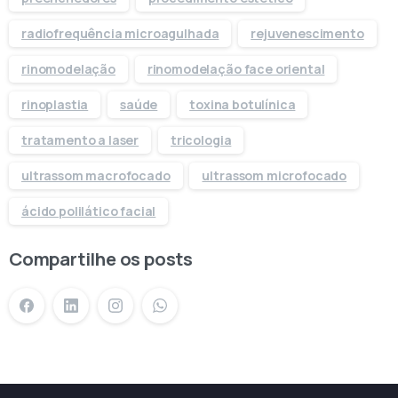
radiofrequência microagulhada
rejuvenescimento
rinomodelação
rinomodelação face oriental
rinoplastia
saúde
toxina botulínica
tratamento a laser
tricologia
ultrassom macrofocado
ultrassom microfocado
ácido polilático facial
Compartilhe os posts