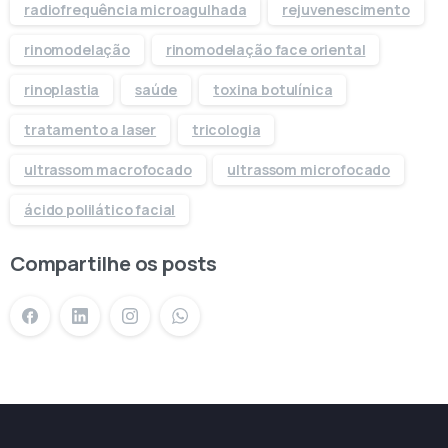
radiofrequência microagulhada
rejuvenescimento
rinomodelação
rinomodelação face oriental
rinoplastia
saúde
toxina botulínica
tratamento a laser
tricologia
ultrassom macrofocado
ultrassom microfocado
ácido polilático facial
Compartilhe os posts