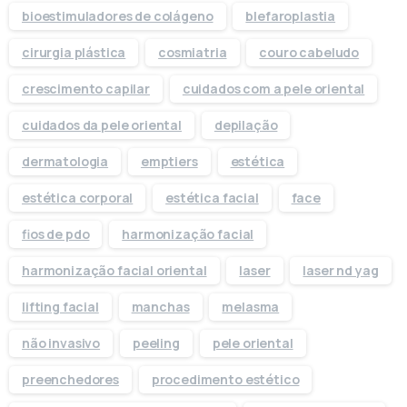
bioestimuladores de colágeno
blefaroplastia
cirurgia plástica
cosmiatria
couro cabeludo
crescimento capilar
cuidados com a pele oriental
cuidados da pele oriental
depilação
dermatologia
emptiers
estética
estética corporal
estética facial
face
fios de pdo
harmonização facial
harmonização facial oriental
laser
laser nd yag
lifting facial
manchas
melasma
não invasivo
peeling
pele oriental
preenchedores
procedimento estético