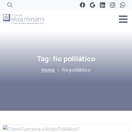
Tag:
fio
polilático
Home
fio polilático
-
1