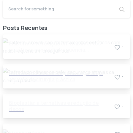
Posts Recentes
ElaDerm: a revolução em tratamentos
-
estéticos com radiofrequência
microagulhada
Retirada do câncer de pele: segurança
-
através da cirurgia plástica
Bioplastia: alternativas e redução de
-
riscos