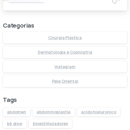
Manchas Senis
-
Categorias
Cirurgia Plástica
Dermatologia e Cosmiatria
Instagram
Pele Oriental
Tags
abdomen
abdominoplastia
acido hialuronico
bb glow
bioestimuladores