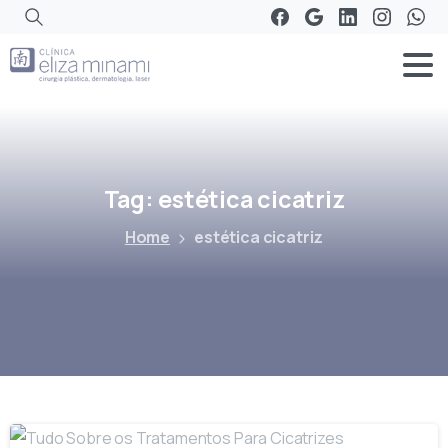
Tag:
estética
cicatriz
Home
estética cicatriz
-
0