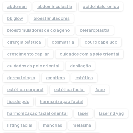
abdomen
abdominoplastia
acido hialuronico
bb glow
bioestimuladores
bioestimuladores de colágeno
blefaroplastia
cirurgia plástica
cosmiatria
couro cabeludo
crescimento capilar
cuidados com a pele oriental
cuidados da pele oriental
depilação
dermatologia
emptiers
estética
estética corporal
estética facial
face
fios de pdo
harmonização facial
harmonização facial oriental
laser
laser nd yag
lifting facial
manchas
melasma