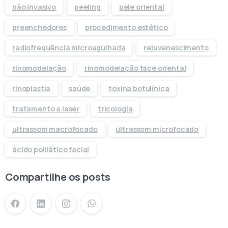
não invasivo
peeling
pele oriental
preenchedores
procedimento estético
radiofrequência microagulhada
rejuvenescimento
rinomodelação
rinomodelação face oriental
rinoplastia
saúde
toxina botulínica
tratamento a laser
tricologia
ultrassom macrofocado
ultrassom microfocado
ácido polilático facial
Compartilhe os posts