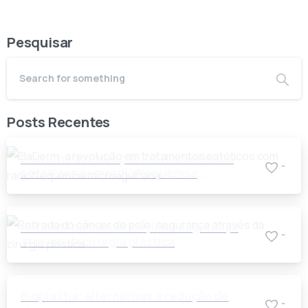
Pesquisar
Posts Recentes
ElaDerm: a revolução em tratamentos
-
estéticos com radiofrequência
microagulhada
Retirada do câncer de pele: segurança
-
através da cirurgia plástica
Bioplastia: alternativas e redução de
-